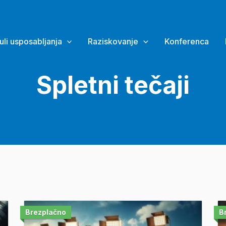
li usposabljanja
Raziskovanje
Konferenca
Spletni tečaji
Brezplačno
B