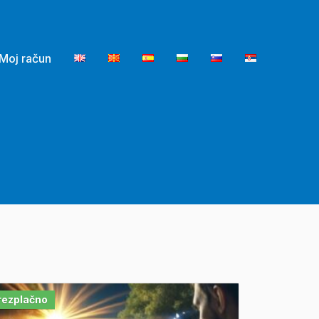
Moj račun
rezplačno