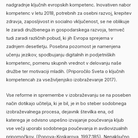
nadgradnje ključnih evropskih kompetenc. Inovativen nabor
kompetenc v letu 2018, potrebnih za osebni razvoj, krepitev
zdravja, zaposljivost in socialno vključenost, se ne oblikuje
le zaradi družbenega in gospodarskega razvoja, temveč
tudi zaradi različnih pobud, ki jih Evropa sprejema v
zadnjem desetletju. Posebna pozornost je namenjena
učenju jezikov, spodbujanju digitalnih in podjetniških
kompetenc, pomenu skupnih vrednot v delovanju naše
družbe ter motivaciji mladih. (Priporočilo Sveta o ključnih
kompetencah za vseživljenjsko izobraževanje 2017).
Vse reforme in spremembe v izobraževanju se na poseben
način dotikajo učitelja, ki je bil, je in bo steber sodobnega
izobraževalnega procesa, dejavnik številka ena, od
katerega je odvisno uspešno izvajanje poučevanja kljub
vse večji uporabi sodobnega poučevanja in avdiovizualnih
pripomočkov. (Popova-Koskarova, 1997:185). Nenaključno