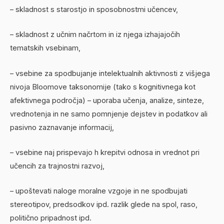
– skladnost s starostjo in sposobnostmi učencev,
– skladnost z učnim načrtom in iz njega izhajajočih
tematskih vsebinam,
– vsebine za spodbujanje intelektualnih aktivnosti z višjega
nivoja Bloomove taksonomije (tako s kognitivnega kot
afektivnega področja) – uporaba učenja, analize, sinteze,
vrednotenja in ne samo pomnjenje dejstev in podatkov ali
pasivno zaznavanje informacij,
– vsebine naj prispevajo h krepitvi odnosa in vrednot pri
učencih za trajnostni razvoj,
– upoštevati naloge moralne vzgoje in ne spodbujati
stereotipov, predsodkov ipd. razlik glede na spol, raso,
politično pripadnost ipd.