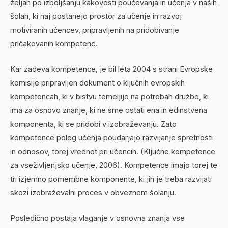
željah po izboljšanju kakovosti poučevanja in učenja v naših
šolah, ki naj postanejo prostor za učenje in razvoj
motiviranih učencev, pripravljenih na pridobivanje
pričakovanih kompetenc.
Kar zadeva kompetence, je bil leta 2004 s strani Evropske
komisije pripravljen dokument o ključnih evropskih
kompetencah, ki v bistvu temeljijo na potrebah družbe, ki
ima za osnovo znanje, ki ne sme ostati ena in edinstvena
komponenta, ki se pridobi v izobraževanju. Zato
kompetence poleg učenja poudarjajo razvijanje spretnosti
in odnosov, torej vrednot pri učencih. (Ključne kompetence
za vseživljenjsko učenje, 2006). Kompetence imajo torej te
tri izjemno pomembne komponente, ki jih je treba razvijati
skozi izobraževalni proces v obveznem šolanju.
Posledično postaja vlaganje v osnovna znanja vse