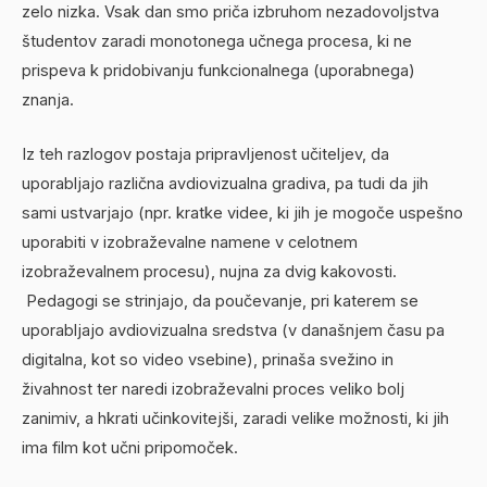
zelo nizka. Vsak dan smo priča izbruhom nezadovoljstva
študentov zaradi monotonega učnega procesa, ki ne
prispeva k pridobivanju funkcionalnega (uporabnega)
znanja.
Iz teh razlogov postaja pripravljenost učiteljev, da
uporabljajo različna avdiovizualna gradiva, pa tudi da jih
sami ustvarjajo (npr. kratke videe, ki jih je mogoče uspešno
uporabiti v izobraževalne namene v celotnem
izobraževalnem procesu), nujna za dvig kakovosti.
Pedagogi se strinjajo, da poučevanje, pri katerem se
uporabljajo avdiovizualna sredstva (v današnjem času pa
digitalna, kot so video vsebine), prinaša svežino in
živahnost ter naredi izobraževalni proces veliko bolj
zanimiv, a hkrati učinkovitejši, zaradi velike možnosti, ki jih
ima film kot učni pripomoček.