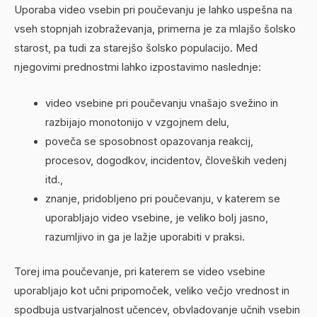
Uporaba video vsebin pri poučevanju je lahko uspešna na
vseh stopnjah izobraževanja, primerna je za mlajšo šolsko
starost, pa tudi za starejšo šolsko populacijo. Med
njegovimi prednostmi lahko izpostavimo naslednje:
video vsebine pri poučevanju vnašajo svežino in
razbijajo monotonijo v vzgojnem delu,
poveča se sposobnost opazovanja reakcij,
procesov, dogodkov, incidentov, človeških vedenj
itd.,
znanje, pridobljeno pri poučevanju, v katerem se
uporabljajo video vsebine, je veliko bolj jasno,
razumljivo in ga je lažje uporabiti v praksi.
Torej ima poučevanje, pri katerem se video vsebine
uporabljajo kot učni pripomoček, veliko večjo vrednost in
spodbuja ustvarjalnost učencev, obvladovanje učnih vsebin