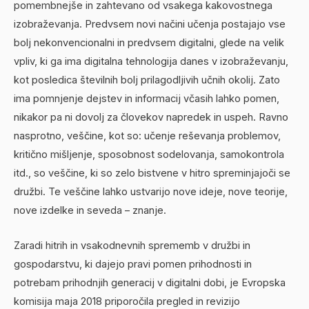
pomembnejše in zahtevano od vsakega kakovostnega
izobraževanja. Predvsem novi načini učenja postajajo vse
bolj nekonvencionalni in predvsem digitalni, glede na velik
vpliv, ki ga ima digitalna tehnologija danes v izobraževanju,
kot posledica številnih bolj prilagodljivih učnih okolij. Zato
ima pomnjenje dejstev in informacij včasih lahko pomen,
nikakor pa ni dovolj za človekov napredek in uspeh. Ravno
nasprotno, veščine, kot so: učenje reševanja problemov,
kritično mišljenje, sposobnost sodelovanja, samokontrola
itd., so veščine, ki so zelo bistvene v hitro spreminjajoči se
družbi. Te veščine lahko ustvarijo nove ideje, nove teorije,
nove izdelke in seveda – znanje.
Zaradi hitrih in vsakodnevnih sprememb v družbi in
gospodarstvu, ki dajejo pravi pomen prihodnosti in
potrebam prihodnjih generacij v digitalni dobi, je Evropska
komisija maja 2018 priporočila pregled in revizijo