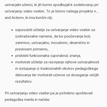
ustvarjalni učenci, ki jih bomo spodbujali k sodelovanju pri
ustvarjanju video vsebin. To je bistvo našega projekta »…
and Action«, ki ima končni cilj:
usposobiti učitelje za ustvarjanje video vsebin za
izobraževalne namene, da bo poučevanje bolj
zanimivo, ustvarjalno, inovativno, dinamično in
predvsem primerno,
pridobiti funkcionalna (uporabna) znanja,
motivirati učitelje za razvijanje njihove ustvarjalnosti
in izstopanje iz tradicionalnih okvirov pedagoškega
delovanja ter motivirati učence za doseganje večjih
rezultatov.
Pri ustvarjanju video vsebin pa je potrebno upoštevati
pedagoška merila in načela: