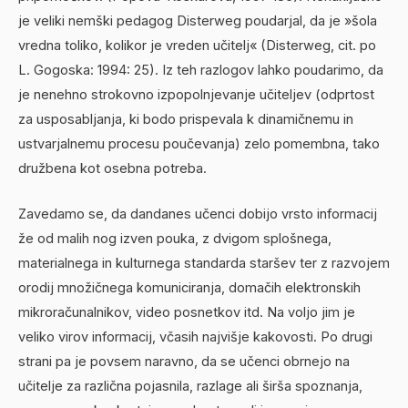
je veliki nemški pedagog Disterweg poudarjal, da je »šola
vredna toliko, kolikor je vreden učitelj« (Disterweg, cit. po
L. Gogoska: 1994: 25). Iz teh razlogov lahko poudarimo, da
je nenehno strokovno izpopolnjevanje učiteljev (odprtost
za usposabljanja, ki bodo prispevala k dinamičnemu in
ustvarjalnemu procesu poučevanja) zelo pomembna, tako
družbena kot osebna potreba.
Zavedamo se, da dandanes učenci dobijo vrsto informacij
že od malih nog izven pouka, z dvigom splošnega,
materialnega in kulturnega standarda staršev ter z razvojem
orodij množičnega komuniciranja, domačih elektronskih
mikroračunalnikov, video posnetkov itd. Na voljo jim je
veliko virov informacij, včasih najvišje kakovosti. Po drugi
strani pa je povsem naravno, da se učenci obrnejo na
učitelje za različna pojasnila, razlage ali širša spoznanja,