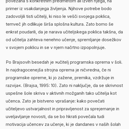
povezana s konkretnim predmetom ali izven njega, na
primer iz vsakdanjega življenja. Njihove potrebe bodo
zadovoljili tisti učitelji, ki niso le vešči svojega poklica,
temveč jih odlikuje širša splošna kultura. Zato bomo še
enkrat poudarili, da je narava učiteljskega poklica takšna, da
od učitelja zahteva nenehno učenje, spremljanje dosežkov
v svojem poklicu in se v njem načrtno izpopolnjuje.
Po Brajsovih besedah ​​je »učitelj programska oprema v šoli.
In najdragocenejša strojna oprema je ničvredna, če ni
programske opreme, ki jo zažene, premika, vzdržuje in
razvija«. (Brajsa, 1995: 10). Zato ni naključje, da se skrivnost
uspešne šole skriva v aktivnih možganih tako učitelja kot
učenca. Zato je bistveno vprašanje: kako povečati
učiteljevo ustvarjalnost in pripravljenost za sprejemanje in
uveljavljanje novosti, da se bo hkrati povečala tudi
motivacija učencev za učenje, ki je dandanes v naših šolah