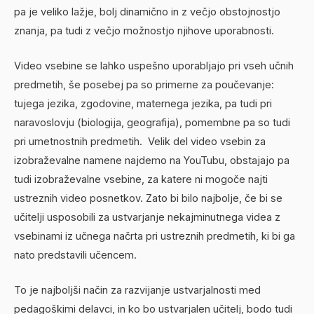
pa je veliko lažje, bolj dinamično in z večjo obstojnostjo
znanja, pa tudi z večjo možnostjo njihove uporabnosti.
Video vsebine se lahko uspešno uporabljajo pri vseh učnih
predmetih, še posebej pa so primerne za poučevanje:
tujega jezika, zgodovine, maternega jezika, pa tudi pri
naravoslovju (biologija, geografija), pomembne pa so tudi
pri umetnostnih predmetih. Velik del video vsebin za
izobraževalne namene najdemo na YouTubu, obstajajo pa
tudi izobraževalne vsebine, za katere ni mogoče najti
ustreznih video posnetkov. Zato bi bilo najbolje, če bi se
učitelji usposobili za ustvarjanje nekajminutnega videa z
vsebinami iz učnega načrta pri ustreznih predmetih, ki bi ga
nato predstavili učencem.
To je najboljši način za razvijanje ustvarjalnosti med
pedagoškimi delavci, in ko bo ustvarjalen učitelj, bodo tudi