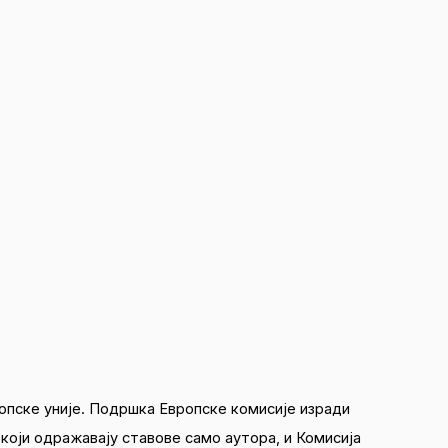
опске уније. Подршка Европске комисије изради
који одражавају ставове само аутора, и Комисија