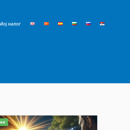
Мој налог
ree