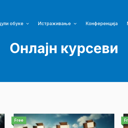
ули обуке
Истраживање
Конференција
Онлајн курсеви
Free
F