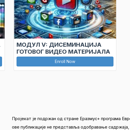
А
МОДУЛ V: ДИСЕМИНАЦИЈА
ГОТОВОГ ВИДЕО МАТЕРИЈАЛА
Enroll Now
Пројекат је подржан од стране Еразмус+ програма Евр
ове публикације не представља одобравање садржаја, 