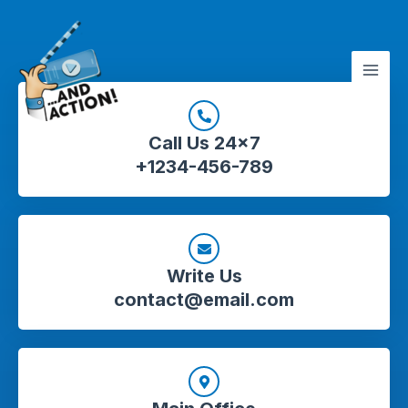
Skip
Mai
to
Men
content
Call Us 24x7
+1234-456-789
Write Us
contact@email.com